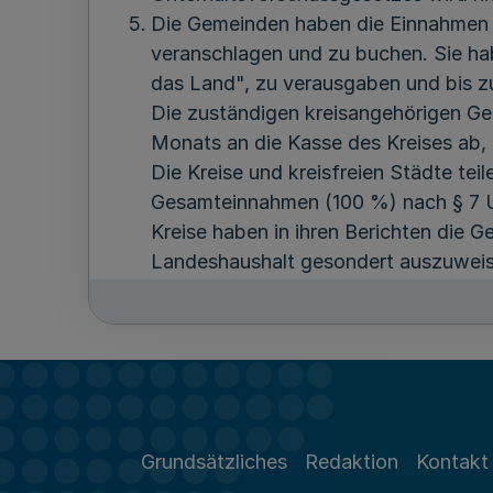
Die Gemeinden haben die Einnahmen 
veranschlagen und zu buchen. Sie ha
das Land", zu verausgaben und bis z
Die zuständigen kreisangehörigen Ge
Monats an die Kasse des Kreises ab, 
Die Kreise und kreisfreien Städte tei
Gesamteinnahmen (100 %) nach § 7 U
Kreise haben in ihren Berichten die
Landeshaushalt gesondert auszuweis
Der Kreis hat die für seine kreisan
Berechnung der Jugendamtsumlage ge
Die Bezirksregierungen überweisen d
Städten für die von ihnen zu leisten
Darin enthalten sind bei den Kreisen
Die Kreise und kreisfreien Städte tei
Grundsätzliches
Redaktion
Kontakt
kassenwirksamen Gesamtausgaben (1