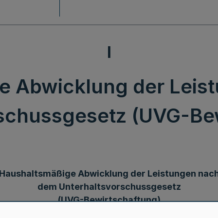
I
e Abwicklung der Leis
schussgesetz (UVG-Be
Haushaltsmäßige Abwicklung der Leistungen nac
dem Unterhaltsvorschussgesetz
(UVG-Bewirtschaftung)