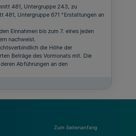
nitt 481, Untergruppe 243, zu
t 481, Untergruppe 671 "Erstattungen an
den Einnahmen bis zum 7. eines jeden
ern nachweist.
echtsverbindlich die Höhe der
ten Beträge des Vormonats mit. Die
d deren Abführungen an den
en kommunalen Leistungen in die
eden Monats den Kreisen und kreisfreien
nschlagten Haushaltsmittel des Landes.
n zustehenden Mittel.
echtsverbindlich die Höhe der
Zum Seitenanfang
haltsvorschussgesetz, die Höhe des