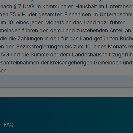
nach § 7 UVG im kommunalen Haushalt im Unterabsch
ben 75 v.H. der gesamten Einnahmen im Unterabschnit
um 10. eines jeden Monats an das Land abzuführen.
meinden führen den dem Land zustehenden Anteil an 
die die Zahlungen in den für das Land geführten Büch
len den Bezirksregierungen bis zum 10. eines Monats r
VG und die Summe der dem Landeshaushalt zugeführ
 Gesamteinnahmen der kreisangehörigen Gemeinden un
en.
gehörigen Gemeinden ohne eigenes Jugendamt erbracht
m. § 56 Abs. 5 KrO einzubeziehen.
en monatlichen Bedarf spätestens zum Beginn eines j
den Ausgaben der bei Kapitel 11 050 Titel 681 00 vera
 auch die den zuständigen kreisangehörigen Gemeinde
len den Bezirksregierungen bis zum 10. eines Monats r
FAQ
00 %) des Vormonats für Leistungen nach dem Unter