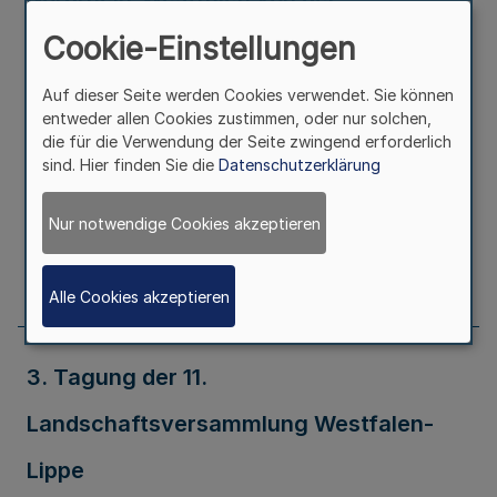
Versandkontrolle von frischem Obst und
Cookie-Einstellungen
Gemüse freigestellten Unternehmen
Auf dieser Seite werden Cookies verwendet. Sie können
entweder allen Cookies zustimmen, oder nur solchen,
die für die Verwendung der Seite zwingend erforderlich
Ausfertigungsdatum
11.09.2000
sind. Hier finden Sie die
Datenschutzerklärung
Erschienen in
Teil 2
Nur notwendige Cookies akzeptieren
Seite
1277
Alle Cookies akzeptieren
3. Tagung der 11.
Landschaftsversammlung Westfalen-
Lippe