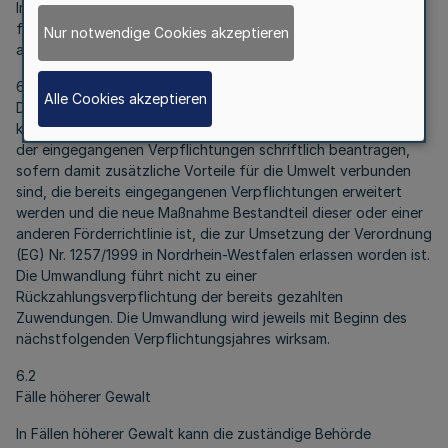
Im Falle der Nr. 6.1.1, 6.1.2 Satz 2 verringert sich die Zuwendung
für die Restlaufzeit entsprechend dem Umfang der
Nur notwendige Cookies akzeptieren
ausscheidenden Fläche.
6.1.4
Alle Cookies akzeptieren
Die Zuwendungsempfängerin / der Zuwendungsempfänger
kann während des Verpflichtungszeitraums eine Umwandlung
der eingegangenen Verpflichtungen schriftlich beantragen,
sofern damit zusätzliche Vorteile für die Umwelt verbunden
sind, die bereits eingegangenen Verpflichtungen erweitert
werden und die neue Maßnahme Bestandteil dieser oder einer
anderen Förderrichtlinie ist, die zur Umsetzung der Verordnung
(EG) Nr. 1257/1999 in Nordrhein-Westfalen erlassen worden ist.
Die Umwandlung führt nicht zu einer
Rückzahlungsverpflichtung der bereits gezahlten
Zuwendungen. Die Umwandlung wird jeweils mit Beginn des
nächstfolgenden Verpflichtungsjahres wirksam.
6.2
Fälle höherer Gewalt
In Fällen höherer Gewalt kann die zuständige Behörde