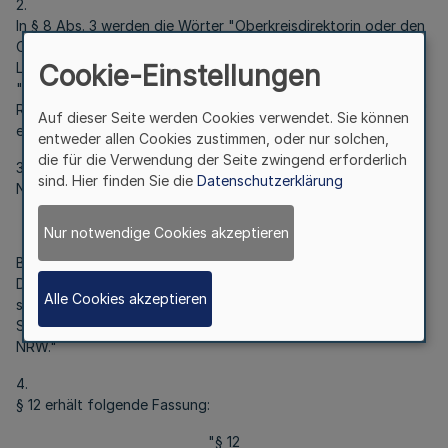
2.
In § 8 Abs. 3 werden die Wörter "Oberkreisdirektorin oder den
Oberkreisdirektor" durch die Wörter "Landrätin oder den
Cookie-Einstellungen
Landrat", die Zahlen "39" und "2" durch die Zahlen "47" und
"1", ersetzt. In § 8 Abs. 4 werden die Wörter "der
Regierungspräsident" durch die Wörter "die Bezirksregierung"
Auf dieser Seite werden Cookies verwendet. Sie können
ersetzt.
entweder allen Cookies zustimmen, oder nur solchen,
die für die Verwendung der Seite zwingend erforderlich
3.
sind. Hier finden Sie die
Datenschutzerklärung
Nach § 10 wird folgender § 10a eingefügt:
"§ 10a
Nur notwendige Cookies akzeptieren
Bei jeder Kreispolizeibehörde wird eine
Datenschutzbeauftragte oder ein Datenschutzbeauftragter
Alle Cookies akzeptieren
sowie ihre oder seine Vertretung bestellt. Die dienstliche
Stellung, Aufgaben und Rechte ergeben sich aus § 32a DSG
NRW."
4.
§ 12 erhält folgende Fassung:
"§ 12