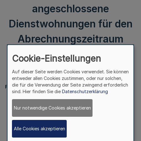
angeschlossene
Dienstwohnungen für den
Abrechnungszeitraum
1999/2000
Cookie-Einstellungen
Auf dieser Seite werden Cookies verwendet. Sie können
II.
entweder allen Cookies zustimmen, oder nur solchen,
die für die Verwendung der Seite zwingend erforderlich
Finanzministerium
sind. Hier finden Sie die
Datenschutzerklärung
Heizkostenbeitrag
für an dienstliche Sammelheizungen
Nur notwendige Cookies akzeptieren
angeschlossene Dienstwohnungen für den
Abrechnungszeitraum 1999/2000
Alle Cookies akzeptieren
RdErl. d. Finanzministeriums v. 23.10.2000
B 2730 - 13.1.2 - IV A 4