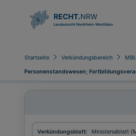
Direkt zum Inhalt
Startseite
Verkündungsbereich
MBl
Personenstandswesen; Fortbildungsveran
Verkündungsblatt
Ministerialblatt