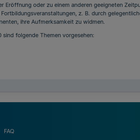
der Eröffnung oder zu einem anderen geeigneten Zeitpu
Fortbildungsveranstaltungen, z. B. durch gelegentlic
nenten, ihre Aufmerksamkeit zu widmen.
00 sind folgende Themen vorgesehen:
n- und personenstandsrechtlichen Gerichtsentscheidu
e der Rechts- und Verwaltungsvorschriften mitzubrin
agung mitzuteilen.
Termine für die
FAQ
Fortbildungsveranstaltungen 2000