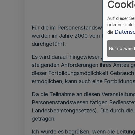
Cooki
Auf dieser Se
oder nur solc
Für die im Personenstandswesen tätigen 
Datensc
die
werden im Jahre 2000 vom Fachverband 
durchgeführt.
Nur notwend
Es wird darauf hingewiesen, dass Beamte
steigenden Anforderungen ihres Amtes g
dieser Fortbildungsmöglichkeit Gebrauch
ermöglichen, kann auch eine Fortbildung
Da die Teilnahme an diesen Veranstaltung
Personenstandswesen tätigen Bedienstet
Landesbeamtengesetzes). Die durch die 
getragen.
Ich würde es begrüßen, wenn die Leitun