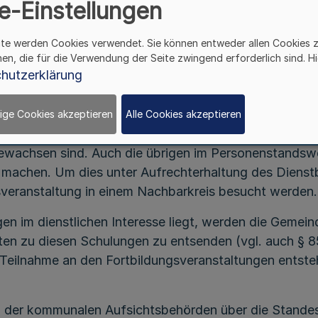
RdErl. d. Innenministeriums v. 26.1.2000
e-Einstellungen
- I A 3/14-66.12
ite werden Cookies verwendet. Sie können entweder allen Cookies 
hen, die für die Verwendung der Seite zwingend erforderlich sind. Hi
Bediensteten der Kreise und kreisfreien Städte in de
hutzerklärung
der Standesbeamten Nordrhein e.V. Fortbildungsvera
ige Cookies akzeptieren
Alle Cookies akzeptieren
 gemäß § 48 Abs. 1 der Laufbahnverordnung verpflichte
ewachsen sind. Auch die übrigen im Personenstandswe
 machen. Um dies unter Aufrechterhaltung des Dienstb
sveranstaltung in einem Nachbarkreis besucht werden.
en im dienstlichen Interesse liegt, werden die Gemein
en zu diesen Schulungen zu entsenden (vgl. auch § 8
Teilnahme an den Fortbildungsveranstaltungen entst
g der kommunalen Aufsichtsbehörden über die Standes