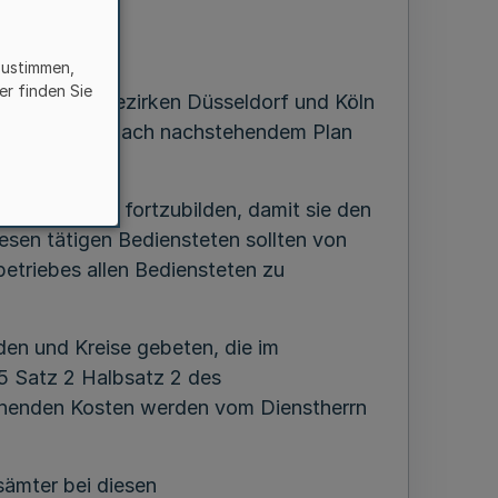
zustimmen,
er finden Sie
n Regierungsbezirken Düsseldorf und Köln
nstaltungen nach nachstehendem Plan
t sind sich fortzubilden, damit sie den
sen tätigen Bediensteten sollten von
etriebes allen Bediensteten zu
den und Kreise gebeten, die im
5 Satz 2 Halbsatz 2 des
ehenden Kosten werden vom Dienstherrn
ämter bei diesen