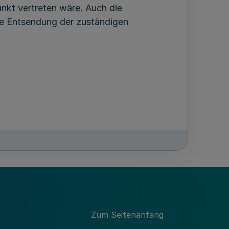
nkt vertreten wäre. Auch die
he Entsendung der zuständigen
ngen und von praktischen Fällen.
gen sowie Einzelfragen den Fachberatern
Zum Seitenanfang