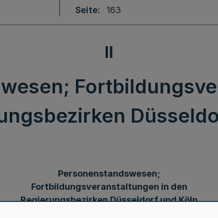
Seite
163
II
wesen; Fortbildungsver
ungsbezirken Düsseldo
Personenstandswesen;
Fortbildungsveranstaltungen in den
Regierungsbezirken Düsseldorf und Köln