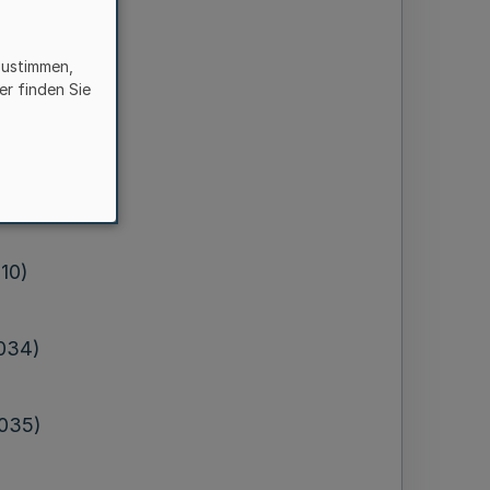
zustimmen,
rtschaft
er finden Sie
02)
010)
9034)
9035)