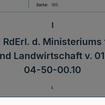
Seite
195
I
RdErl. d. Ministeriums
 Landwirtschaft v. 01.0
04-50-00.10
I.