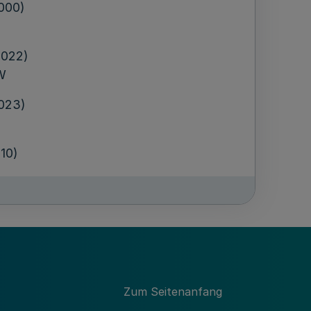
9000)
9022)
RW
9023)
010)
10)
9022)
Zum Seitenanfang
9000)