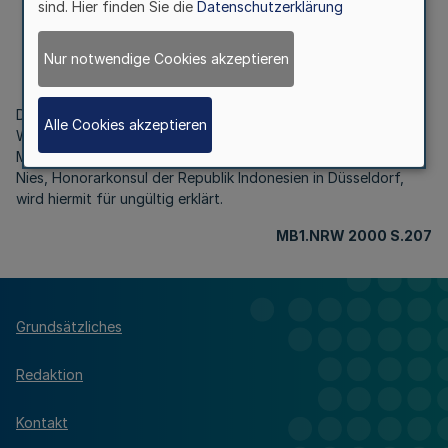
sind. Hier finden Sie die
Datenschutzerklärung
Ungültigkeit eines Ausweises für Mitglieder des
Konsularkorps
Nur notwendige Cookies akzeptieren
Bek. d. Ministerpräsidenten vom 8.2.2000 ASAB-421-1/88
Der von dem Ministerpräsidenten des Landes Nordrhein-
Alle Cookies akzeptieren
Westfalen am 28. März 1990 ausgestellte Ausweis für
Mitglieder des Konsularkorps Nr. 5072 von Herrn Manfred
Nies, Honorarkonsul der Republik Indonesien in Düsseldorf,
wird hiermit für ungültig erklärt.
MB1.NRW 2000 S.207
Grundsätzliches
Redaktion
Kontakt