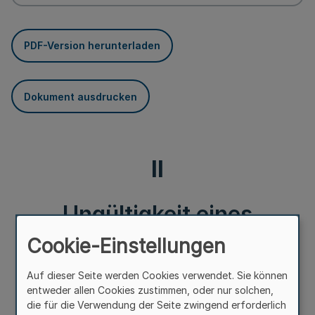
PDF-Version herunterladen
Dokument ausdrucken
II
Ungültigkeit eines
Cookie-Einstellungen
Ausweises für Mitglieder
des Konsularkorps
Auf dieser Seite werden Cookies verwendet. Sie können
entweder allen Cookies zustimmen, oder nur solchen,
die für die Verwendung der Seite zwingend erforderlich