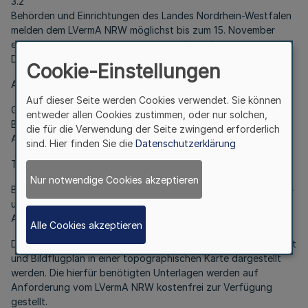
3.2
Behörden und Einrichtungen des Landes Nordrhein-Westfalen
melden dem LVermA NRW möglichst bis zum 15. November
eines jeden Jahres ihre geplanten Bildflüge für das Folgejahr.
Die Meldung soll folgende Angaben enthalten:
Cookie-Einstellungen
Allgemeine Angaben:
Auf dieser Seite werden Cookies verwendet. Sie können
Gebietsbezeichung, Verwendungszweck, Aufnahmedatum.
entweder allen Cookies zustimmen, oder nur solchen,
Bildflugunternehmen, Art der Auswertung,
die für die Verwendung der Seite zwingend erforderlich
Auswerteunternehmen, Archivierungsort.
sind. Hier finden Sie die
Datenschutzerklärung
Technische Angaben:
Nur notwendige Cookies akzeptieren
Bildmaßstab, Bodenauflösung, Brennweite, Bildformat, Längs-
und Querüberdeckung,Spektralbereich, Aufnahmemedium,
Aufnahmegebiet, Bildflugplan.
Alle Cookies akzeptieren
Die Angaben sollen in Tabellenform gemacht, Aufnahmegebiet
und Bildflugplan in einer topographischen Karte dargestellt
werden. Die hierfür benötigten Unterlagen werden auf
Anforderung vom LVermA NRW kostenfrei zur Verfügung
gestellt.