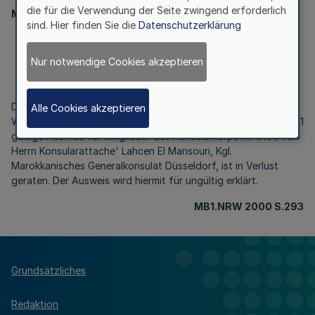
die für die Verwendung der Seite zwingend erforderlich
Ministerpräsident
sind. Hier finden Sie die
Datenschutzerklärung
Ungültigkeit eines Ausweises für Mitglieder des
Konsularkorps
Nur notwendige Cookies akzeptieren
Bek. d. Ministerpräsidenten v. 28.2.2000 ASAB-433.3-25
Der von dem Ministerpräsidenten des Landes Nordrhein-
Alle Cookies akzeptieren
Westfalen am 8. Mai 1995 ausgestellte und bis zum 8. Mai 2001
gültige Ausweis für Mitglieder des Konsularkorps Nr. 6100 von
Herrn Konsularattache' Lahcen El Mansouri, Kgl.
Marokkanisches Generalkonsulat Düsseldorf, ist in Verlust
geraten. Der Ausweis wird hiermit für ungültig erklärt.
MB1.NRW 2000 S.293
Grundsätzliches
Redaktion