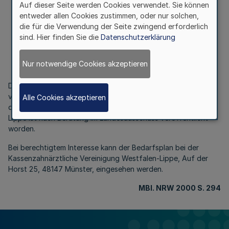
Lippe v. 25.2.2000
Auf dieser Seite werden Cookies verwendet. Sie können
entweder allen Cookies zustimmen, oder nur solchen,
die für die Verwendung der Seite zwingend erforderlich
Bedarfsplan 1999
sind. Hier finden Sie die
Datenschutzerklärung
Bek. d. Kassenzahnärztliche Vereinigung Westfalen-Lippe v.
Nur notwendige Cookies akzeptieren
25.2.2000
Der Bedarfsplan 1999 zum Zwecke der Sicherstellung der
vertragszahnärztlichen Versorgung (§ 99 Abs. 1 SGB V) für
Alle Cookies akzeptieren
den Bereich Kassenzahnärztlichen Vereinigung Westfalen-
Lippe ist nach Beratung im Landesausschuss veröffentlicht
worden.
Bei berechtigtem Interesse kann der Bedarfsplan bei der
Kassenzahnärztliche Vereinigung Westfalen-Lippe, Auf der
Horst 25, 48147 Münster, eingesehen werden.
MBl
. NRW 2000 S. 294