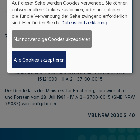
Schadorganismen und
Auf dieser Seite werden Cookies verwendet. Sie können
entweder allen Cookies zustimmen, oder nur solchen,
Waldkrankheiten (WaSi 81)
die für die Verwendung der Seite zwingend erforderlich
sind. Hier finden Sie die
Datenschutzerklärung
79037
Nur notwendige Cookies akzeptieren
Vorschrift zur Sicherung des Waldes gegen Schäden,
Schadorganismen und Waldkrankheiten (WaSi 81)
Alle Cookies akzeptieren
RdErl. d. Ministeriums für Umwelt, Raumordnung und
Landwirtschaft des Landes Nordrhein-Westfalen vom
15.12.1999 - III A 2 – 37-00-00.15
Der Runderlass des Ministers für Ernährung, Landwirtschaft
und Forsten vom 28. Juli 1981 – IV A 2 – 37.00-00.15 (SMBl.NRW
79037) wird aufgehoben.
MBl. NRW 2000 S. 40