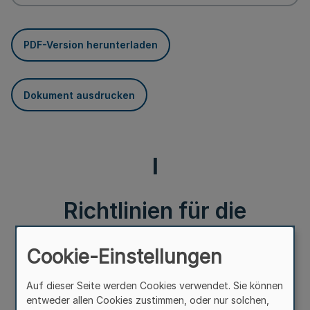
PDF-Version herunterladen
Dokument ausdrucken
I
Richtlinien für die
Bescheinigung der
Cookie-Einstellungen
Lieferbarkeit von
Auf dieser Seite werden Cookies verwendet. Sie können
entweder allen Cookies zustimmen, oder nur solchen,