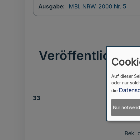
Ausgabe
MBl. NRW. 2000 Nr. 5
Veröffentlichun
Cooki
des 
Auf dieser Se
oder nur solc
Datensc
die
33
Nur notwend
Ve
Bek. d