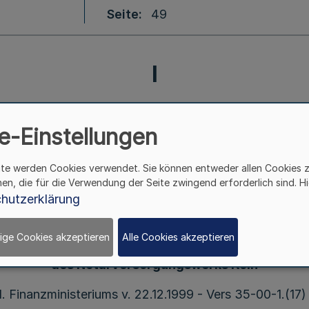
Seite
49
I
g von Satzung und Sa
e-Einstellungen
Notarversorgungswerks
ite werden Cookies verwendet. Sie können entweder allen Cookies 
hen, die für die Verwendung der Seite zwingend erforderlich sind. Hi
hutzerklärung
ige Cookies akzeptieren
Alle Cookies akzeptieren
röffentlichung von Satzung und Satzungsänderun
des Notarversorgungswerks Köln
. Finanzministeriums v. 22.12.1999 - Vers 35-00-1.(17) 