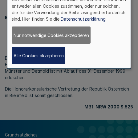
II.
entweder allen Cookies zustimmen, oder nur solchen,
die für die Verwendung der Seite zwingend erforderlich
Ministerpräsident
sind. Hier finden Sie die
Datenschutzerklärung
Honorarkonsularische Vertretung
Nur notwendige Cookies akzeptieren
der Republik Österreich, Bielefeld
Bek. d. Ministerpräsidenten vom 21.3. 2000 – AS AB -439-1/71
Alle Cookies akzeptieren
Das Herrn Rudolf Miele am 7. Mai 1971 erteilte Exequatur als
Honorarkonsul in Bielefeld mit den Regierungsbezirken
Münster und Detmold ist mit Ablauf des 31. Dezember 1999
erloschen.
Die Honorarkonsularische Vertretung der Republik Österreich
in Bielefeld ist somit geschlossen.
MB1. NRW 2000 S.525
Grundsätzliches