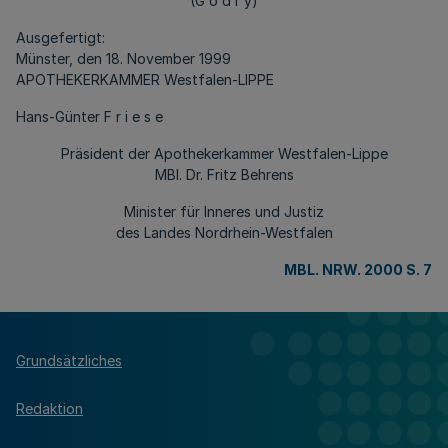
(G o d r y)
Ausgefertigt:
Münster, den 18. November 1999
APOTHEKERKAMMER Westfalen-LIPPE
Hans-Günter F r i e s e
Präsident der Apothekerkammer Westfalen-Lippe
MBl. Dr. Fritz Behrens
Minister für Inneres und Justiz
des Landes Nordrhein-Westfalen
MBL. NRW. 2000 S. 7
Grundsätzliches
Redaktion