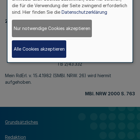
die Fachoberschule
die für die Verwendung der Seite zwingend erforderlich
sind. Hier finden Sie die
Datenschutzerklärung
26
Nur notwendige Cookies akzeptieren
Ausländerwesen;
Aufnahme von ausländischen Schülern
in die Fachoberschule
Alle Cookies akzeptieren
RdErl. d. Innenministeriums v. 22.5.2000
I B 2/43.332
Mein RdErl. v. 15.4.1982 (SMBl. NRW. 26) wird hiermit
aufgehoben.
MBl
. NRW 2000 S. 763
Grundsätzliches
Redaktion