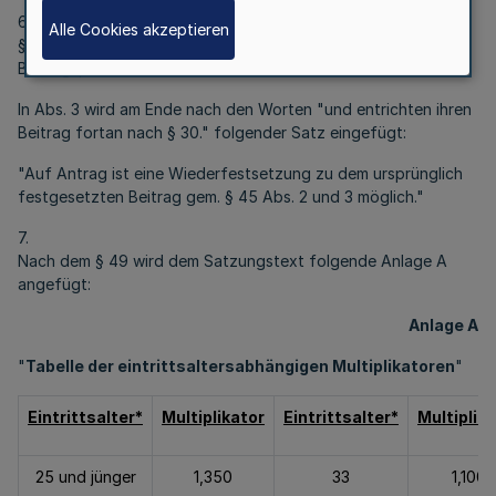
6.
Alle Cookies akzeptieren
§ 45 Befreiung von der Mitgliedschaft oder der
Beitragspflicht
In Abs. 3 wird am Ende nach den Worten "und entrichten ihren
Beitrag fortan nach § 30." folgender Satz eingefügt:
"Auf Antrag ist eine Wiederfestsetzung zu dem ursprünglich
festgesetzten Beitrag gem. § 45 Abs. 2 und 3 möglich."
7.
Nach dem § 49 wird dem Satzungstext folgende Anlage A
angefügt:
Anlage A
"
Tabelle der eintrittsaltersabhängigen Multiplikatoren
"
Eintrittsalter*
Multiplikator
Eintrittsalter*
Multiplik
25 und jünger
1,350
33
1,100