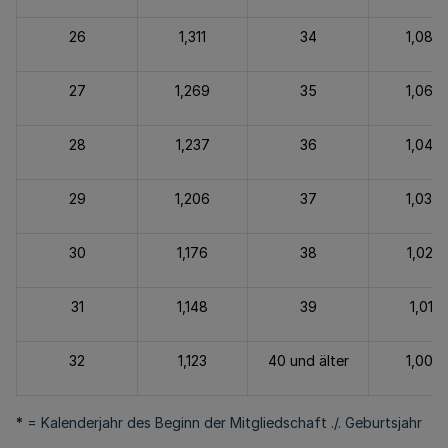
26
1,311
34
1,080
27
1,269
35
1,063
28
1,237
36
1,048
29
1,206
37
1,035
30
1,176
38
1,023
31
1,148
39
1,011
32
1,123
40 und älter
1,000
*
= Kalenderjahr des Beginn der Mitgliedschaft ./. Geburtsjahr