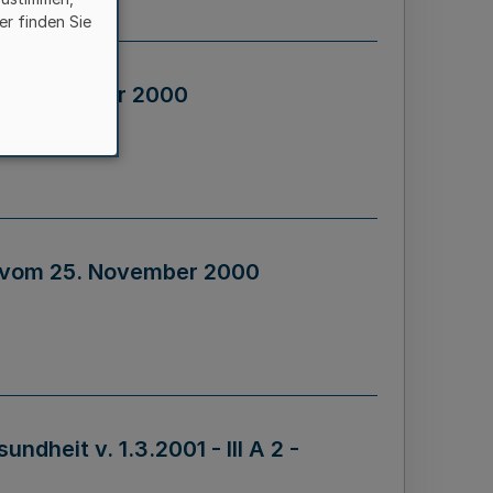
er finden Sie
15. November 2000
 vom 25. November 2000
dheit v. 1.3.2001 - III A 2 -