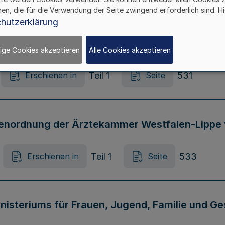
hen, die für die Verwendung der Seite zwingend erforderlich sind. Hi
hutzerklärung
BeitrO) der Apothekerkammer Nordrhein vom 
ige Cookies akzeptieren
Alle Cookies akzeptieren
Teil 1
531
Erschienen in
Seite
enordnung der Ärztekammer Westfalen-Lippe
Teil 1
533
Erschienen in
Seite
isteriums für Frauen, Jugend, Familie und Gesun