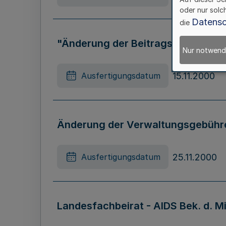
oder nur solc
Datensc
die
"Änderung der Beitragsordnung (
Nur notwend
15.11.2000
Ausfertigungsdatum
Änderung der Verwaltungsgebühr
25.11.2000
Ausfertigungsdatum
Landesfachbeirat - AIDS Bek. d. Min