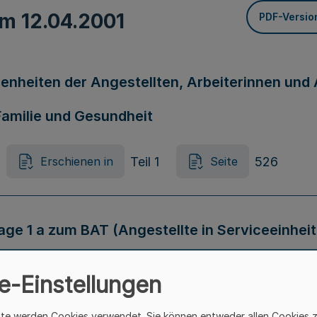
vom
12.04.2001
PDF-Versio
enheiten der Angestellten, Arbeiterinnen und
Familie und Gesundheit
Teil 1
526
Erschienen in
Seite
age 1 a zum BAT (Angestellte in Serviceeinhei
November 2000
e-Einstellungen
Teil 1
527
Erschienen in
Seite
ite werden Cookies verwendet. Sie können entweder allen Cookies 