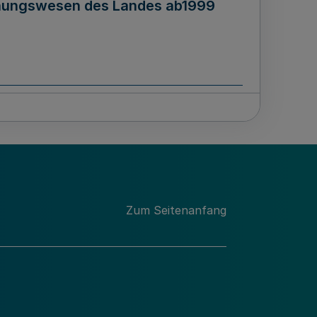
hnungswesen des Landes ab1999
Zusatzabgabenverordnung
Zum Seitenanfang