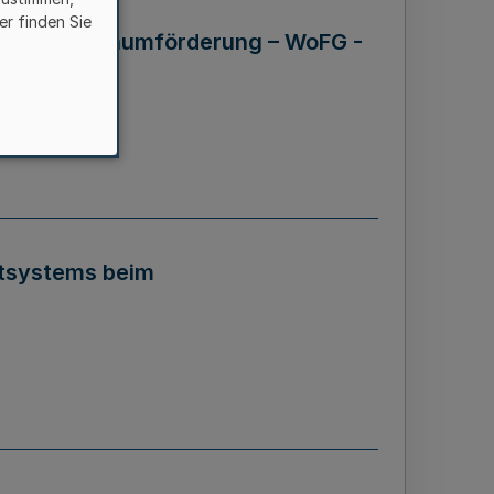
er finden Sie
ziale Wohnraumförderung – WoFG -
ntsystems beim