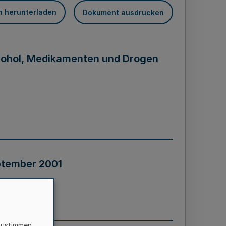
n herunterladen
Dokument ausdrucken
lkohol, Medikamenten und Drogen
ptember 2001
zustimmen,