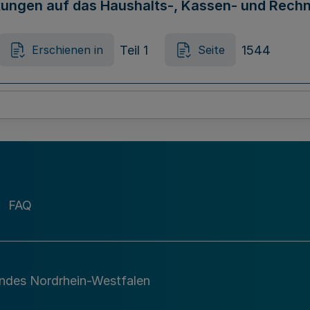
rkungen auf das Haushalts-, Kassen- und Rec
Teil 1
1544
Erschienen in
Seite
Milch-Anlieferungs-Referenzmengen nach der 
Teil 1
1545
Erschienen in
Seite
FAQ
andes Nordrhein-Westfalen