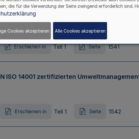
hen, die für die Verwendung der Seite zwingend erforderlich sind. Hi
se nach §§ 20 – 24 des Gesetzes über die so
hutzerklärung
)
ige Cookies akzeptieren
Alle Cookies akzeptieren
Teil 1
1541
Erschienen in
Seite
 EN ISO 14001 zertifizierten Umweltmanageme
Teil 1
1542
Erschienen in
Seite