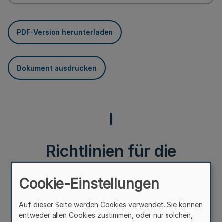
PDF-Version herunterladen
Dokument ausdrucken
I
Richtlinien für die
Durchführung der §§ 43-
Cookie-Einstellungen
45 des Gesetzes zu Art.
Auf dieser Seite werden Cookies verwendet. Sie können
entweder allen Cookies zustimmen, oder nur solchen,