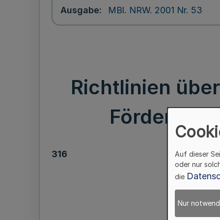
Ausgabe
MBl. NRW. 2001 Nr. 53
Richtlinien üb
Förderung 
Cooki
316
Auf dieser Se
oder nur solc
Datensc
die
Nur notwend