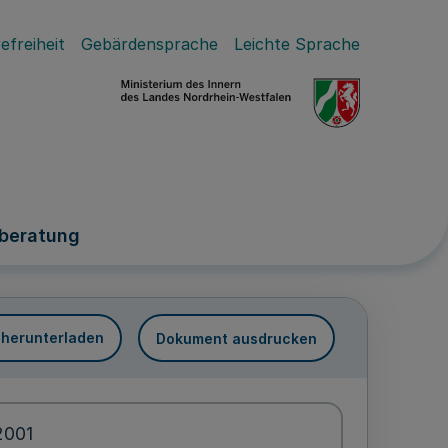
efreiheit
Gebärdensprache
Leichte Sprache
zberatung
 herunterladen
Dokument ausdrucken
2001