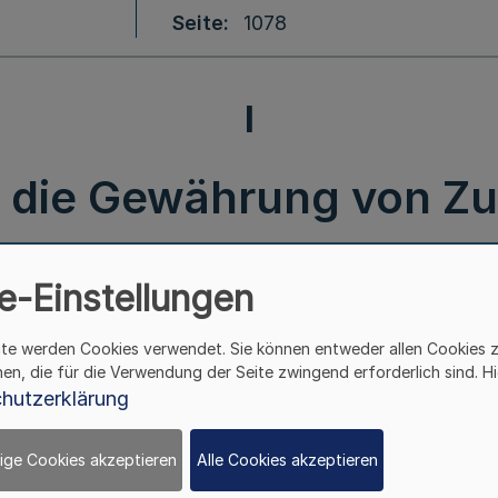
Seite
1078
I
er die Gewährung von 
der Verbraucherinsolv
e-Einstellungen
ite werden Cookies verwendet. Sie können entweder allen Cookies 
hen, die für die Verwendung der Seite zwingend erforderlich sind. Hi
Richtlinien
hutzerklärung
über die Gewährung von Zuwendungen
zur Förderung
ige Cookies akzeptieren
Alle Cookies akzeptieren
der Verbraucherinsolvenzberatung