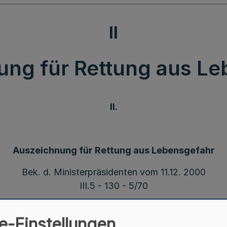
II
ung für Rettung aus Le
II.
Auszeichnung für Rettung aus Lebensgefahr
Bek. d. Ministerpräsidenten vom 11.12. 2000
III.5 - 130 - 5/70
gefahr verbundenen Rettungstat ist die Rettungsmeda
e-Einstellungen