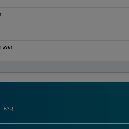
r
issar
FAQ