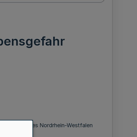
bensgefahr
ille des Landes Nordrhein-Westfalen