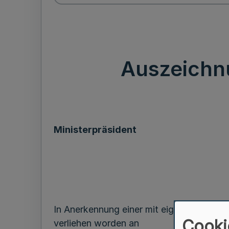
Auszeichn
Ministerpräsident
In Anerkennung einer mit eigener Lebens
Cooki
verliehen worden an