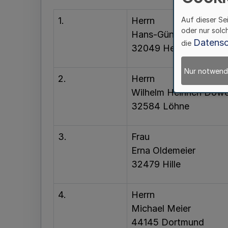
1.
Herrn
Auf dieser Se
oder nur solc
Hans-Günther Dingerd
Datensc
die
32049 Herford
Nur notwend
2.
Herrn
Wilhelm Heinrich Dow
32584 Löhne
3.
Frau
Erna Oldemeier
32479 Hille
4.
Herrn
Michael Meier
44145 Dortmund