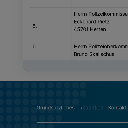
Herrn Polizeikommissa
Eckehard Pietz
5.
45701 Herten
6.
Herrn Polizeioberkomm
Bruno Skalischus
45897 Gelsenkirchen
7.
Herrn
Tobias Atorf
59469 Ense
Grundsätzliches
Redaktion
Kontakt
8.
Herrn
Reiner Dunker
59192 Bergkamen