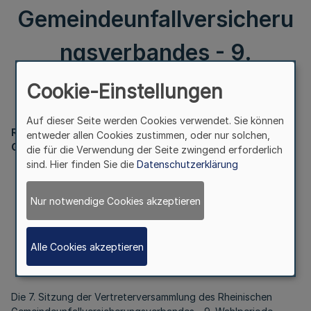
Gemeindeunfallversicheru
ngsverbandes - 9.
Wahlperiode -
Cookie-Einstellungen
Auf dieser Seite werden Cookies verwendet. Sie können
Rheinischer
entweder allen Cookies zustimmen, oder nur solchen,
Gemeindeunfallversicherungsverband
die für die Verwendung der Seite zwingend erforderlich
sind. Hier finden Sie die
Datenschutzerklärung
7. Sitzung der Vertreterversammlung
des Rheinischen
Nur notwendige Cookies akzeptieren
Gemeindeunfallversicherungsverbandes
- 9. Wahlperiode -
Bek. d. Rheinischen
Alle Cookies akzeptieren
Gemeindeunfallversicherungsverbandes
v. 26.10.2001
Die 7. Sitzung der Vertreterversammlung des Rheinischen