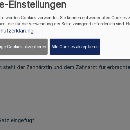
mer Westfalen-Lippe hat in ihrer Sitzung am 12. Ma
e-Einstellungen
. NRW. S. 403
) nachstehende Änderung der Berufsor
ite werden Cookies verwendet. Sie können entweder allen Cookies 
Artikel I
hen, die für die Verwendung der Seite zwingend erforderlich sind. Hi
hutzerklärung
Westfalen-Lippe vom 11.5.1996 (SMBl. NRW. 2123) wi
ige Cookies akzeptieren
Alle Cookies akzeptieren
nde Satz angehängt:
n steht der Zahnärztin und dem Zahnarzt für erbracht
Satz eingefügt: