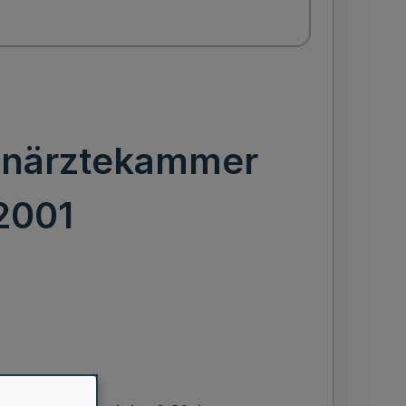
hnärztekammer
2001