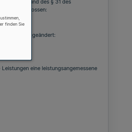
i 2001 aufgrund des § 31 des
dnung beschlossen:
zustimmen,
er finden Sie
rd wie folgt geändert:
e Leistungen eine leistungsangemessene