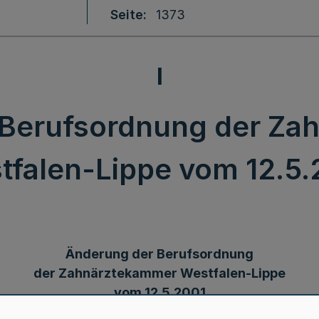
Seite
1373
I
 Berufsordnung der Za
tfalen-Lippe vom 12.5.
Änderung der Berufsordnung
der Zahnärztekammer Westfalen-Lippe
vom 12.5.2001