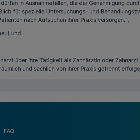
t dürfen in Ausnahmefällen, die der Genehmigung dur
lich für spezielle Untersuchungs- und Behandlungszwe
Patienten nach Aufsuchen ihrer Praxis versorgen.",
neu) und
arzt über ihre Tätigkeit als Zahnärztin oder Zahnarzt h
äumlich und sachlich von ihrer Praxis getrennt erfolge
zeichnungen" durch das Wort "Dokumentationen" erset
d "Aufzeichnungen zu fertigen" gestrichen und am End
FAQ
ngen" durch das Wort "Dokumentationen" ersetzt,