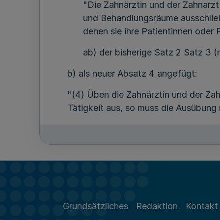
"Die Zahnärztin und der Zahnarz
und Behandlungsräume ausschließ
denen sie ihre Patientinnen oder 
ab) der bisherige Satz 2 Satz 3 (
b) als neuer Absatz 4 angefügt:
"(4) Üben die Zahnärztin und der Zahn
Tätigkeit aus, so muss die Ausübung r
3.
In § 6 werden
a) in der Überschrift das Wort "Auf
b) in Absatz 1 die Wörter "über" un
eingefügt,
Grundsätzliches
Redaktion
Kontakt
c) in Absatz 2 das Wort "Aufzeichnu