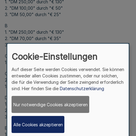
1. "DM 250,00" durch "€ 130"
2. "DM 100,00" durch "€ 50"
3. "DM 50,00" durch "€ 25"
B
1. "DM 250,00" durch "€ 130"
2. "DM 70,00" durch "€ 35"
3. "DM 200,00" durch "€ 100"
Cookie-Einstellungen
C
1. "DM 300,00" durch "€ 155"
Auf dieser Seite werden Cookies verwendet. Sie können
C
entweder allen Cookies zustimmen, oder nur solchen,
2. "DM 500,00" durch "€ 260" sowie "DM 250,00" durch "€
die für die Verwendung der Seite zwingend erforderlich
130"
sind. Hier finden Sie die
Datenschutzerklärung
D
1. "DM 1.600,00" durch "€ 820"
Nur notwendige Cookies akzeptieren
2. "DM 1.200,00" durch "€ 610"
3. "DM 1.200,00" durch "€ 610"
Alle Cookies akzeptieren
E
1. "DM 80,00" durch "€ 40"