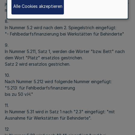
jedoch ein Pacht-, Miet- oder sonstiger Nutzungsvertrag über
Alle Cookies akzeptieren
mindestens 3 Jahre abgeschlossen sein."
8.
In Nummer 5.2 wird nach dem 2. Spiegelstrich eingefügt:
"- Fehlbedarfsfinanzierung bei Werkstätten für Behinderte"
9.
In Nummer 5.211, Satz 1, werden die Wörter "bzw. Bett" nach
dem Wort "Platz" ersatzlos gestrichen.
Satz 2 wird ersatzlos gestrichen.
10.
Nach Nummer 5.212 wird folgende Nummer eingefügt:
"5.213: für Fehlbedarfsfinanzierung
bis zu 50 v.H."
11.
In Nummer 5.31 wird in Satz 1 nach "2.3" eingefügt: "mit
Ausnahme für Werkstätten für Behinderte".
12.