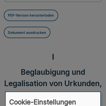
PDF-Version herunterladen
Dokument ausdrucken
I
Beglaubigung und
Legalisation von Urkunden,
die zum Gebrauch im
Cookie-Einstellungen