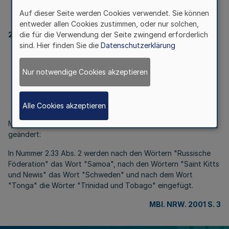
Ausland bestimmt sind
Auf dieser Seite werden Cookies verwendet. Sie können
entweder allen Cookies zustimmen, oder nur solchen,
die für die Verwendung der Seite zwingend erforderlich
2010
sind. Hier finden Sie die
Datenschutzerklärung
Beglaubigung und Legalisation
von Urkunden, die zum Gebrauch im
Nur notwendige Cookies akzeptieren
Ausland bestimmt sind
RdErl. d. Innenministeriums v. 19.12.2000
- V B 5/17 - 21.163
Alle Cookies akzeptieren
Mein RdErl. v. 15.11.1959 (SMBl. NRW. 2010) wird wie folgt
geändert:
In Nummer 2.33 Abs. 2 werden nach den Wörtern "Russische
Föderation" das Wort "Samoa", nach den Wörtern "Saint Kitts
und Newis" das Wort "Schweden" und nach dem Wort
"Tonga" die Wörter "Trinidad und Tobago" eingefügt.
MBl. NRW. 2001 S. 3