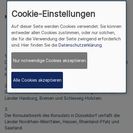
II.
Cookie-Einstellungen
Ministerpräsident
Auf dieser Seite werden Cookies verwendet. Sie können
Änderung der Amtsbezirke der Botschaft und der
entweder allen Cookies zustimmen, oder nur solchen,
Konsulate von Kanada
die für die Verwendung der Seite zwingend erforderlich
sind. Hier finden Sie die
Datenschutzerklärung
Bek. d. Ministerpräsidenten vom 17.1.2001 -III.6-430-6-
1.
Nur notwendige Cookies akzeptieren
Der Konsularbezirk der Botschaft von Kanada in Berlin um faßt
die Länder Berlin, Brandenburg, Mecklenburg- Vorpommern,
Niedersachsen, Sachsen, Sachsen-Anhalt und Thüringen.
Alle Cookies akzeptieren
2.
Der Konsularbezirk des Konsulats in Hamburg umfaßt die
Länder Hamburg, Bremen und Schleswig-Holstein.
3.
Der Konsularbezirk des Konsulats in Düsseldorf umfaßt die
Länder Nordrhein-Westfalen, Hessen, Rheinland-Pfalz und
Saarland.