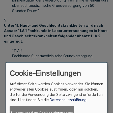
Mindestdauer der Weiterbildung: Teilnahme an einem Kurs
über suchtmedizinische Grundversorgung von 50
Stunden Dauer."
5.
Unter 11. Haut- und Geschlechtskrankheiten wird nach
Absatz 11.A.1 Fachkunde in Laboruntersuchungen in Haut-
und Geschlechtskrankheiten folgender Absatz 11.A.2
eingefügt:
"11.A.2
Fachkunde Suchtmedizinische Grundversorgung
Vermittlung, Erwerb und Nachweis eingehender
Kenntnisse, Erfahrungen und Fertigkeiten in der
Cookie-Einstellungen
Prävention, Diagnostik, Therapie und Frührehabilitation
von Suchterkrankungen, welche über die im jeweiligen
Auf dieser Seite werden Cookies verwendet. Sie können
Gebiet aufgeführten Inhalte hinausgehen, insbesondere
entweder allen Cookies zustimmen, oder nur solchen,
in der Entzugs- und Substitutionsbehandlung im Rahmen
die für die Verwendung der Seite zwingend erforderlich
eines Behandlungskonzeptes, Krisenintervention,
sind. Hier finden Sie die
Datenschutzerklärung
Pharmakotherapie und Psychotherapie der Sucht und
ihrer Folgen, sowie in der Organisation der
Frührehabilitation, den allgemeinen und speziellen
Nur notwendige Cookies akzeptieren