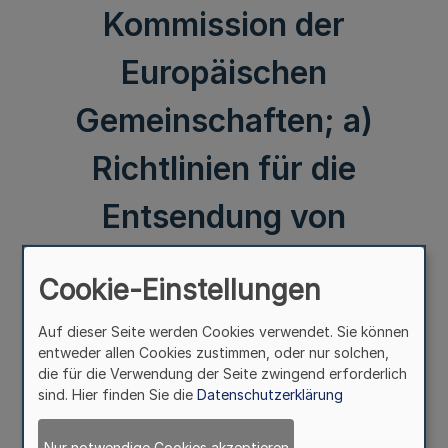
Kommission der
Europäischen
Gemeinschaften; a)
Richtlinien für die
Entsendung von
Landesbediensteten in
Cookie-Einstellungen
öffentliche
Auf dieser Seite werden Cookies verwendet. Sie können
zwischenstaatliche oder
entweder allen Cookies zustimmen, oder nur solchen,
die für die Verwendung der Seite zwingend erforderlich
sind. Hier finden Sie die
Datenschutzerklärung
überstaatliche
Nur notwendige Cookies akzeptieren