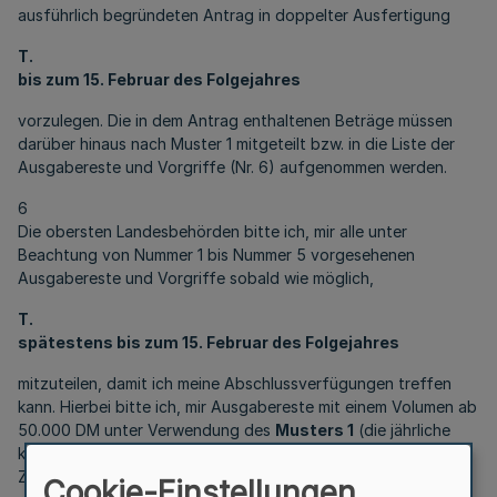
ausführlich begründeten Antrag in doppelter Ausfertigung
T.
bis zum 15. Februar des Folgejahres
vorzulegen. Die in dem Antrag enthaltenen Beträge müssen
darüber hinaus nach Muster 1 mitgeteilt bzw. in die Liste der
Ausgabereste und Vorgriffe (Nr. 6) aufgenommen werden.
6
Die obersten Landesbehörden bitte ich, mir alle unter
Beachtung von Nummer 1 bis Nummer 5 vorgesehenen
Ausgabereste und Vorgriffe sobald wie möglich,
T.
spätestens bis zum 15. Februar des Folgejahres
mitzuteilen, damit ich meine Abschlussverfügungen treffen
kann. Hierbei bitte ich, mir Ausgabereste mit einem Volumen ab
50.000 DM unter Verwendung des
Musters 1
(die jährliche
kalendarische Aktualisierung des Musters bitte ich in eigener
Zuständigkeit vorzunehmen) in dreifacher Ausfertigung
Cookie-Einstellungen