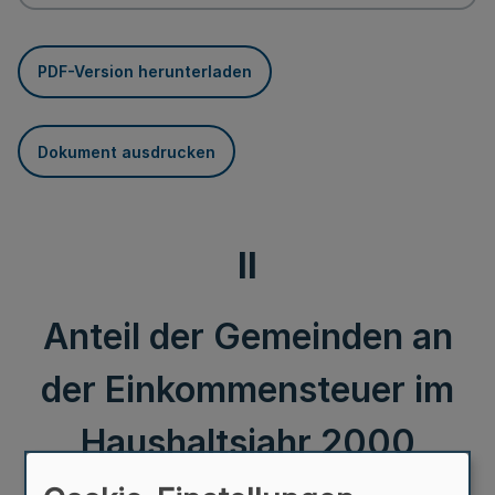
PDF-Version herunterladen
Dokument ausdrucken
II
Anteil der Gemeinden an
der Einkommensteuer im
Haushaltsjahr 2000