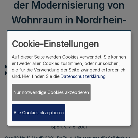
der Modernisierung von
Wohnraum in Nordrhein-
Westfalen (ModR 2001);
Cookie-Einstellungen
II.
Auf dieser Seite werden Cookies verwendet. Sie können
entweder allen Cookies zustimmen, oder nur solchen,
Ministerium für Städtebau und Wohnen,
die für die Verwendung der Seite zwingend erforderlich
Kultur und Sport
sind. Hier finden Sie die
Datenschutzerklärung
Richtlinien zur Förderung
der Modernisierung von Wohnraum
Nur notwendige Cookies akzeptieren
in Nordrhein-Westfalen (ModR 2001);
Vordrucke
Alle Cookies akzeptieren
Bek. d. Ministeriums für Städtebau und Wohnen, Kultur und
Sport v. 7. 5. 2001