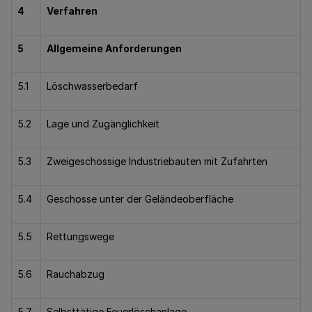
4
Verfahren
5
Allgemeine Anforderungen
5.1
Löschwasserbedarf
5.2
Lage und Zugänglichkeit
5.3
Zweigeschossige Industriebauten mit Zufahrten
5.4
Geschosse unter der Geländeoberfläche
5.5
Rettungswege
5.6
Rauchabzug
5.7
Selbsttätige Feuerlöschanlage