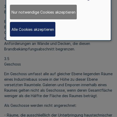
3.4
Brandbekämpfungsabschnitt
Nur notwendige Cookies akzeptieren
Ein Brandbekämpfungsabschnitt ist ein auf das kritische
Brandereignis normativ bemessener, gegenüber anderen
Alle Cookies akzeptieren
Gebäudebereichen brandschutztechnisch abgetrennter, ein-
oder mehrgeschossiger Gebäudebereich mit spezifischen
Anforderungen an Wände und Decken, die diesen
Brandbekämpfungsabschnitt begrenzen.
3.5
Geschoss
Ein Geschoss umfasst alle auf gleicher Ebene liegenden Räume
eines Industriebaus sowie in der Höhe zu dieser Ebene
versetzten Raumteile. Galerien und Emporen innerhalb eines
Raumes gelten nicht als Geschosse, wenn deren Gesamtfläche
weniger als die Hälfte der Fläche des Raumes beträgt.
Als Geschosse werden nicht angerechnet:
- Räume, die ausschließlich der Unterbringung haustechnischer