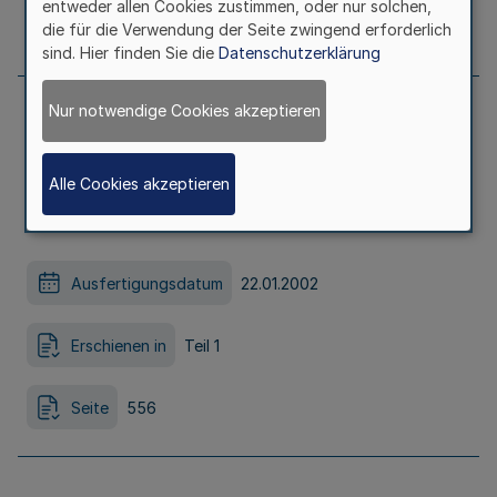
entweder allen Cookies zustimmen, oder nur solchen,
Seite
555
die für die Verwendung der Seite zwingend erforderlich
sind. Hier finden Sie die
Datenschutzerklärung
Nur notwendige Cookies akzeptieren
Bemessung der Fördersätze für
zweckgebundene Zuweisungen an
Alle Cookies akzeptieren
Gemeinden (GV) im Haushaltsjahr 2002
Ausfertigungsdatum
22.01.2002
Erschienen in
Teil 1
Seite
556