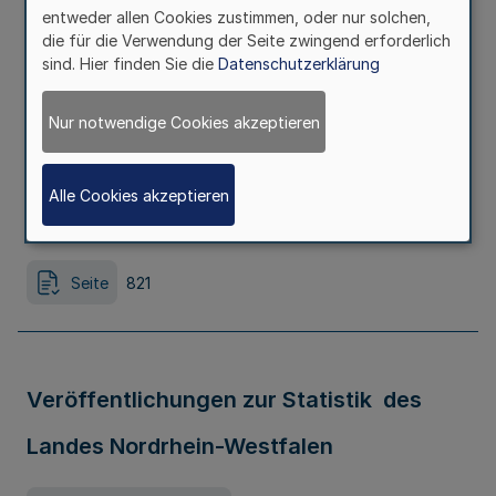
Sickerwasser, Oberflächenwasser und
entweder allen Cookies zustimmen, oder nur solchen,
die für die Verwendung der Seite zwingend erforderlich
Grundwasser nach § 25
sind. Hier finden Sie die
Datenschutzerklärung
Landesabfallgesetz
Nur notwendige Cookies akzeptieren
Ausfertigungsdatum
03.07.2002
Alle Cookies akzeptieren
Erschienen in
Teil 1
Seite
821
Veröffentlichungen zur Statistik des
Landes Nordrhein-Westfalen