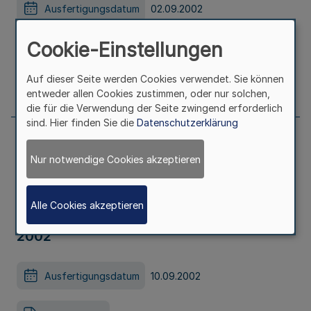
Ausfertigungsdatum
02.09.2002
Cookie-Einstellungen
Erschienen in
Teil 2
Auf dieser Seite werden Cookies verwendet. Sie können
Seite
1040
entweder allen Cookies zustimmen, oder nur solchen,
die für die Verwendung der Seite zwingend erforderlich
sind. Hier finden Sie die
Datenschutzerklärung
Bekanntmachung des
Nur notwendige Cookies akzeptieren
Gemeindeunfallversicherungsverbandes
Westfalen-Lippe vom 10. September
Alle Cookies akzeptieren
2002
Ausfertigungsdatum
10.09.2002