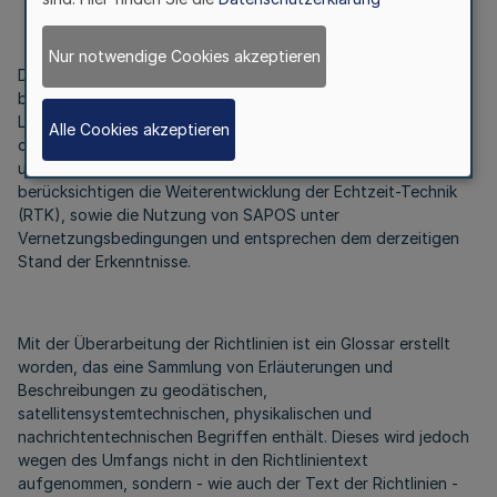
Nur notwendige Cookies akzeptieren
Der Entwurf der Richtlinie ist von einer Arbeitsgruppe,
bestehend aus Vertretern der Bezirksregierungen, des
Landesvermessungsamtes, des Städte- und Landkreistages,
Alle Cookies akzeptieren
des Bundes der Öffentlich bestellten Vermessungsingenieure
und des Innenministeriums, erarbeitet worden. Die Richtlinien
berücksichtigen die Weiterentwicklung der Echtzeit-Technik
(RTK), sowie die Nutzung von SAPOS unter
Vernetzungsbedingungen und entsprechen dem derzeitigen
Stand der Erkenntnisse.
Mit der Überarbeitung der Richtlinien ist ein Glossar erstellt
worden, das eine Sammlung von Erläuterungen und
Beschreibungen zu geodätischen,
satellitensystemtechnischen, physikalischen und
nachrichtentechnischen Begriffen enthält. Dieses wird jedoch
wegen des Umfangs nicht in den Richtlinientext
aufgenommen, sondern - wie auch der Text der Richtlinien -