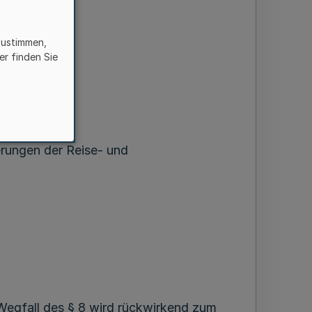
zustimmen,
er finden Sie
rungen der Reise- und
Wegfall des § 8 wird rückwirkend zum