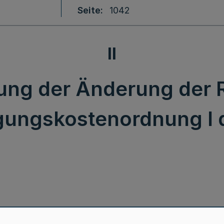
Seite
1042
II
ung der Änderung der 
gungskostenordnung I
Ausfertigung der