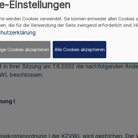
Änderung der
e-Einstellungen
Reise- und Entschädigungskostenordnung I
der KZVWL
ite werden Cookies verwendet. Sie können entweder allen Cookies 
hen, die für die Verwendung der Seite zwingend erforderlich sind. Hi
Bek. d. Kassenzahnärztlichen Vereinigung
hutzerklärung
Westfalen-Lippe vom 10.6.2002
ige Cookies akzeptieren
Alle Cookies akzeptieren
in ihrer Sitzung am 7.6.2002 die nachfolgenden Ände
VWL beschlossen:
nung I
eisekostenordnung I der KZVWL wird gestrichen. Der 