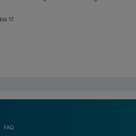
bis 17.
Dr. Dietmar G o r s k i
Vorsitzender des Vorstandes
Dr. Konrad K o c h
FAQ