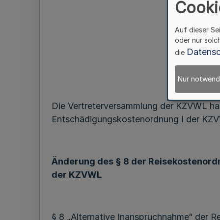
Cooki
Auf dieser Se
oder nur solc
Datensc
die
Nur notwend
Die Vertreterversammlung der KZVWL hat 
Entschädigungskostenordnung I der KZ
Änderung des § 8 der Reisekostenord
der KZVWL
§ 8 „Alternative Inanspruchnahme“ der R