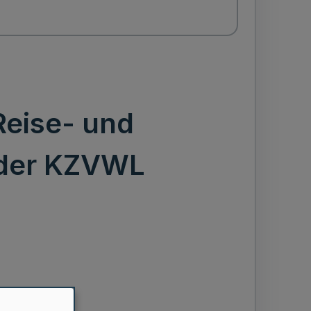
Reise- und
 der KZVWL