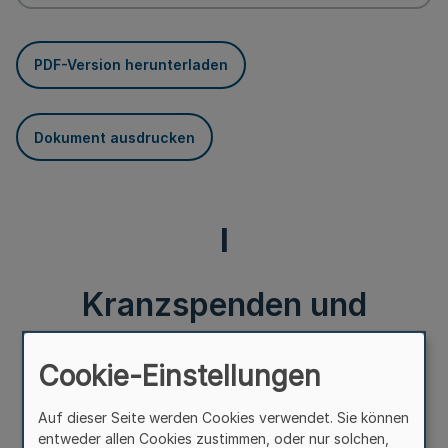
PDF-Version herunterladen
Dokument ausdrucken
I
Kranzspenden und
Nachrufe für verstorbene
Cookie-Einstellungen
Verwaltungsangehörige
Auf dieser Seite werden Cookies verwendet. Sie können
entweder allen Cookies zustimmen, oder nur solchen,