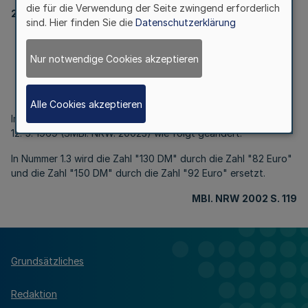
die für die Verwendung der Seite zwingend erforderlich
20023
sind. Hier finden Sie die
Datenschutzerklärung
Kranzspenden und Nachrufe für verstorbene
Verwaltungsangehörige
Nur notwendige Cookies akzeptieren
RdErl. d. Innenministeriums
v. 18.1.2001 - 24 - 1.34.00-1/01
Alle Cookies akzeptieren
Im Einvernehmen mit dem Finanzministerium wird der RdErl. v.
12. 5. 1969 (SMBl. NRW. 20023) wie folgt geändert:
In Nummer 1.3 wird die Zahl "130 DM" durch die Zahl "82 Euro"
und die Zahl "150 DM" durch die Zahl "92 Euro" ersetzt.
MBl. NRW 2002 S. 119
Grundsätzliches
Redaktion