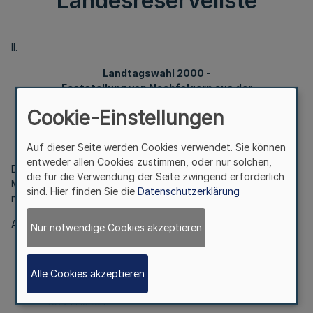
Landesreserveliste
II.
Landtagswahl 2000 -
Feststellung von Nachfolgern aus der
Landesreserveliste
Cookie-Einstellungen
Bek. d. Landeswahlleiterin v. 5. November 2002
- 11/20-11.00.23
Auf dieser Seite werden Cookies verwendet. Sie können
entweder allen Cookies zustimmen, oder nur solchen,
Die Landtagsabgeordneten Gerhard Wächter und Laurenz
die für die Verwendung der Seite zwingend erforderlich
Meyer haben ihre Mandate mit Ablauf des 31. Oktober 2002
sind. Hier finden Sie die
Datenschutzerklärung
niedergelegt.
Als Nachfolger sind mit Wirkung vom 1. November 2002
Nur notwendige Cookies akzeptieren
Herr Josef Franz Hovenjürgen
Alle Cookies akzeptieren
Lavesumer Straße 322
45721 Haltern