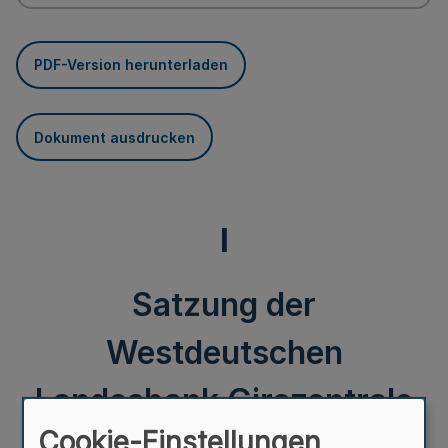
PDF-Version herunterladen
Dokument ausdrucken
I
Satzung der
Westdeutschen
Landesbank Girozentrale
Cookie-Einstellungen