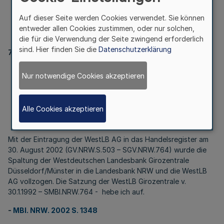
Düsseldorf/Münster
Auf dieser Seite werden Cookies verwendet. Sie können
entweder allen Cookies zustimmen, oder nur solchen,
I.
die für die Verwendung der Seite zwingend erforderlich
sind. Hier finden Sie die
Datenschutzerklärung
764
Satzung
Nur notwendige Cookies akzeptieren
der Westdeutschen Landesbank Girozentrale
Düsseldorf/Münster
Alle Cookies akzeptieren
RdErl. d. Innenministeriums v. 10.12.2002
- StA – 6020 – 10.12.2002
Mit der Eintragung der WestLB AG in das Handelsregister am
30. August 2002 (GV.NRW.S.503 – SGV.NRW.764) wurde die
Spaltung der Westdeutschen Landesbank Girozentrale
Düsseldorf/Münster in die Landesbank NRW und die WestLB
AG vollzogen. Die Satzung der WestLB Girozentrale v.
30.1.1992 – SMBl.NRW.764 - hebe ich auf.
-
MBl. NRW. 2002 S. 1348