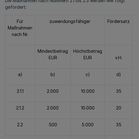
Die Maßnahmen nach Nummern 2.1 bis 2.3 werden wie folgt
gefördert:
Für
zuwendungsfähiger
Fördersatz
H
Maßnahmen
nach Nr.
Mindestbetrag
Höchstbetrag
EUR
EUR
v.H.
a)
b)
c)
d)
2.1.1
2.000
10.000
35
2.1.2
2.000
10.000
20
2.2
500
5.000
35