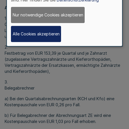
A) für abrechnende Mitglieder:
Nur notwendige Cookies akzeptieren
1.
0,9 % (IV/01 bis III/02) der über die KZVWL abgerechneten
Leistungen einschließlich Material- und Laboratoriumskosten
Alle Cookies akzeptieren
und
2.
Festbetrag von EUR 153,39 je Quartal und je Zahnarzt
(zugelassene Vertragszahnärzte und Kieferorthopäden,
Vertragszahnärzte der Ersatzkassen, ermächtigte Zahnärzte
und Kieferorthopäden),
3.
Belegabrechner
a) Bei den Quartalsabrechnungsarten (KCH und Kfo) eine
Kostenpauschale von EUR 0,26 pro Fall.
b) Für Belegabrechner der Abrechnungsart ZE wird eine
Kostenpauschale von EUR 1,03 pro Fall erhoben.