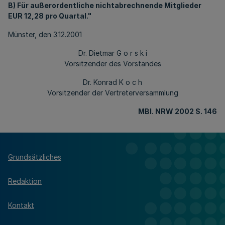
B) Für außerordentliche nichtabrechnende Mitglieder
EUR 12,28 pro Quartal."
Münster, den 3.12.2001
Dr. Dietmar G o r s k i
Vorsitzender des Vorstandes
Dr. Konrad K o c h
Vorsitzender der Vertreterversammlung
MBl. NRW 2002 S. 146
Grundsätzliches
Redaktion
Kontakt