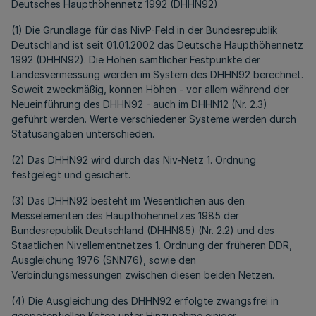
Deutsches Haupthöhennetz 1992 (DHHN92)
(1) Die Grundlage für das NivP-Feld in der Bundesrepublik
Deutschland ist seit 01.01.2002 das Deutsche Haupthöhennetz
1992 (DHHN92). Die Höhen sämtlicher Festpunkte der
Landesvermessung werden im System des DHHN92 berechnet.
Soweit zweckmäßig, können Höhen - vor allem während der
Neueinführung des DHHN92 - auch im DHHN12 (Nr. 2.3)
geführt werden. Werte verschiedener Systeme werden durch
Statusangaben unterschieden.
(2) Das DHHN92 wird durch das Niv-Netz 1. Ordnung
festgelegt und gesichert.
(3) Das DHHN92 besteht im Wesentlichen aus den
Messelementen des Haupthöhennetzes 1985 der
Bundesrepublik Deutschland (DHHN85) (Nr. 2.2) und des
Staatlichen Nivellementnetzes 1. Ordnung der früheren DDR,
Ausgleichung 1976 (SNN76), sowie den
Verbindungsmessungen zwischen diesen beiden Netzen.
(4) Die Ausgleichung des DHHN92 erfolgte zwangsfrei in
geopotentiellen Koten unter Hinzunahme einiger