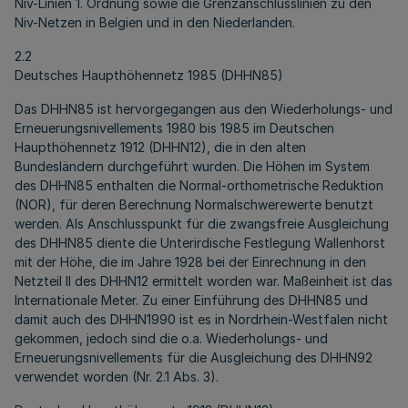
Niv-Linien 1. Ordnung sowie die Grenzanschlusslinien zu den
Niv-Netzen in Belgien und in den Niederlanden.
2.2
Deutsches Haupthöhennetz 1985 (DHHN85)
Das DHHN85 ist hervorgegangen aus den Wiederholungs- und
Erneuerungsnivellements 1980 bis 1985 im Deutschen
Haupthöhennetz 1912 (DHHN12), die in den alten
Bundesländern durchgeführt wurden. Die Höhen im System
des DHHN85 enthalten die Normal-orthometrische Reduktion
(NOR), für deren Berechnung Normalschwerewerte benutzt
werden. Als Anschlusspunkt für die zwangsfreie Ausgleichung
des DHHN85 diente die Unterirdische Festlegung Wallenhorst
mit der Höhe, die im Jahre 1928 bei der Einrechnung in den
Netzteil II des DHHN12 ermittelt worden war. Maßeinheit ist das
Internationale Meter. Zu einer Einführung des DHHN85 und
damit auch des DHHN1990 ist es in Nordrhein-Westfalen nicht
gekommen, jedoch sind die o.a. Wiederholungs- und
Erneuerungsnivellements für die Ausgleichung des DHHN92
verwendet worden (Nr. 2.1 Abs. 3).