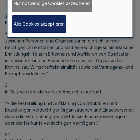
Nur notwendige Cookies akzeptieren
(Finanzermittlungsrichtlinien – FERL)"
2
Nr. 1 wird um folgenden Absatz ergänzt:
Alle Cookies akzeptieren
"Finanzermittlungen sind darüber hinaus geeignet, Bezüge
zwischen Personen und Organisationen die sich kriminell
betätigen, zu enttarnen und sind eine wichtige kriminalistische
Ermittlungshilfe zum Erkennen und Aufklären von Straftaten
insbesondere in den Bereichen Terrorismus, Organisierter
Kriminalität, Wirtschaftskriminalität sowie bei Vermögens- und
Korruptionsdelikten."
3
In Nr. 2 wird vor dem ersten Anstrich eingefügt:
"- die Feststellung und Aufklärung von Strukturen und
Beziehungen verdächtiger Organisationen und Einzelpersonen
durch die Erforschung der Geldflüsse, Finanzbeziehungen
oder der Herkunft verdächtigen Vermögens,"
3.1