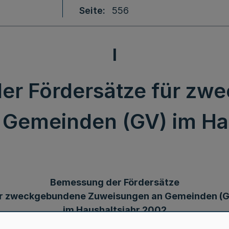
Seite
556
I
er Fördersätze für zw
Gemeinden (GV) im Ha
Bemessung der Fördersätze
r zweckgebundene Zuweisungen an Gemeinden (
im Haushaltsjahr 2002