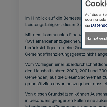
Cooki
Auf dieser Se
Im Hinblick auf die Bemessung der Förde
oder nur solc
Leistungsfähigkeit dieser Gebietskörpers
Datensc
die
Mit dem kommunalen Finanz- und Lastenaus
Nur notwend
(GV) einander anzugleichen. Bei der Einb
berücksichtigen, ob eine Gemeinde auf G
Gemeindefinanzierungsgesetz nicht angew
Vom Vorliegen einer überdurchschnittlich
den Haushaltsjahren 2000, 2001 und 2002
Gemeinden, auf die dieser Sachverhalt zut
grundsätzlich davon auszugehen, dass ein
Von diesen Grundsätzen können Ausnahme
in besonders gelagerten Fällen eine auße
Intentionen dafür sprechen, von der vo