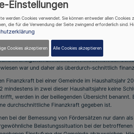
RdErl. d. Innenministeriums v. 22.1.2002
e-Einstellungen
34 - 61.00.42 - 1027/02
ite werden Cookies verwendet. Sie können entweder allen Cookies 
rsätze für zweckgebundene Zuweisungen an Gemein-den
hen, die für die Verwendung der Seite zwingend erforderlich sind. Hi
chaften und ihre Beteiligung am Finanz- und Lastenau
hutzerklärung
gleich wird u.a. die Zielsetzung verfolgt, die unter
ige Cookies akzeptieren
Alle Cookies akzeptieren
eziehung der Finanzkraft in die Bemessung von Förder
rund ihrer eigenen Einnahmekraft wiederholt auf Sch
iesen war und daher als überdurch-schnittlich finanz
en Finanzkraft bei einer Gemeinde im Haushaltsjahr 2
 mindestens in zwei dieser Haushaltsjahre keine Schl
rifft, werden in der beiliegenden Übersicht benannt. 
e durchschnittliche Finanzkraft gegeben ist.
n bei der Bemessung von Fördersätzen nur dann als 
rgewöhnliche Belastungssituation bei der betroffenen
rgegebenen Einstufung der Gemeinde abzuweichen. Hie