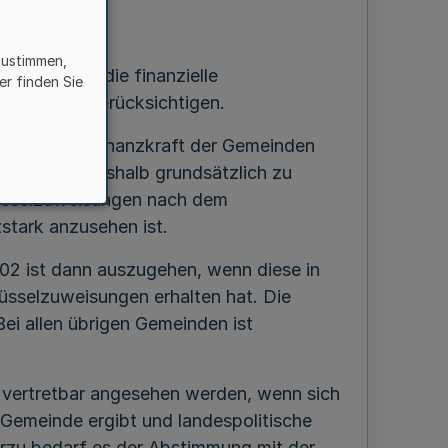
zustimmen,
 (GV) ist die finanzielle
er finden Sie
sgleich zu berücksichtigen.
schiedliche Finanzkraft der Gemeinden
sätzen ist deshalb grundsätzlich zu
lüsselzuweisungen nach dem
stark anzusehen ist.
002 ist dann auszugehen, wenn diese in
üsselzuweisungen erhalten hat. Die
Bei allen übrigen Gemeinden ist
vertretbar angesehen werden, wenn sich
 Gemeinde ergibt und landespolitische
rzu bedarf es der Abstimmung mit der