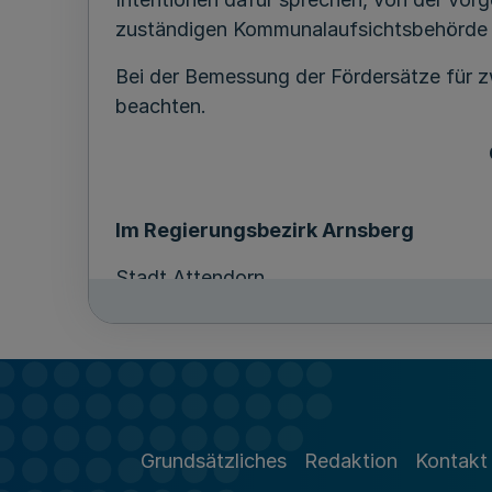
zuständigen Kommunalaufsichtsbehörde 
Bei der Bemessung der Fördersätze für
beachten.
Im Regierungsbezirk Arnsberg
Stadt Attendorn
Stadt Ennepetal
Stadt Erndtebrück
Stadt Erwitte
Stadt Kreuztal
Gemeinde Neunkirchen
Stadt Plettenberg
Grundsätzliches
Redaktion
Kontakt
Gemeinde Schalksmühle