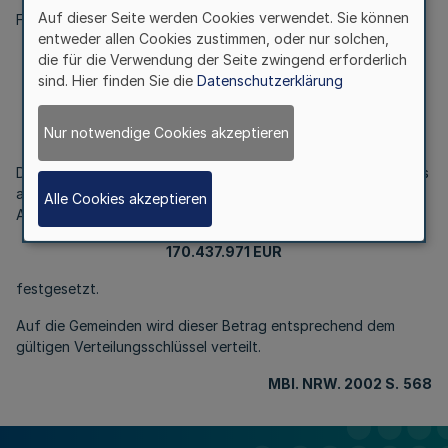
Auf dieser Seite werden Cookies verwendet. Sie können
Finanzministerium
entweder allen Cookies zustimmen, oder nur solchen,
Anteil der Gemeinden an der Umsatzsteuer
die für die Verwendung der Seite zwingend erforderlich
im Haushaltsjahr 2002
sind. Hier finden Sie die
Datenschutzerklärung
RdErl. d. Finanzministeriums vom 26.04.2002
Nur notwendige Cookies akzeptieren
- KomF 1112 - 6 – IV B 3
Die Gesamtsumme des auf die Gemeinden entfallenden Anteils
an der Umsatz- und Einfuhrumsatzsteuer nach dem Ist-
Alle Cookies akzeptieren
Aufkommen wird für das I. Quartal 2002 auf
170.437.971 EUR
festgesetzt.
Auf die Gemeinden wird dieser Betrag entsprechend dem
gültigen Verteilungsschlüssel verteilt.
MBl. NRW. 2002 S.
568