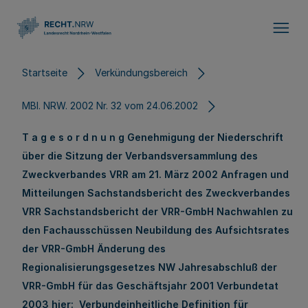
Direkt zum Inhalt
Startseite
Verkündungsbereich
MBl. NRW. 2002 Nr. 32 vom 24.06.2002
T a g e s o r d n u n g Genehmigung der Niederschrift
über die Sitzung der Verbandsversammlung des
Zweckverbandes VRR am 21. März 2002 Anfragen und
Mitteilungen Sachstandsbericht des Zweckverbandes
VRR Sachstandsbericht der VRR-GmbH Nachwahlen zu
den Fachausschüssen Neubildung des Aufsichtsrates
der VRR-GmbH Änderung des
Regionalisierungsgesetzes NW Jahresabschluß der
VRR-GmbH für das Geschäftsjahr 2001 Verbundetat
2003 hier: Verbundeinheitliche Definition für