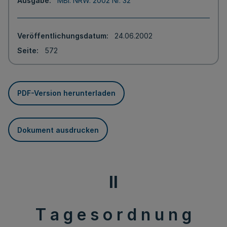
Ausgabe
MBl. NRW. 2002 Nr. 32
Veröffentlichungsdatum
24.06.2002
Seite
572
PDF-Version herunterladen
Dokument ausdrucken
II
T a g e s o r d n u n g