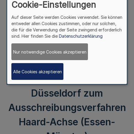
Cookie-Einstellungen
Qualitätsstandards mit der
Auf dieser Seite werden Cookies verwendet. Sie können
Deutschen Bahn AG 1)
entweder allen Cookies zustimmen, oder nur solchen,
die für die Verwendung der Seite zwingend erforderlich
Pünktlichkeit S-Bahn 2001
sind. Hier finden Sie die
Datenschutzerklärung
2) Zustand Fahrzeuge
Nur notwendige Cookies akzeptieren
2000 und 2001 Beschluß
Alle Cookies akzeptieren
der Vergabekammer
Düsseldorf zum
Ausschreibungsverfahren
Haard-Achse (Essen-